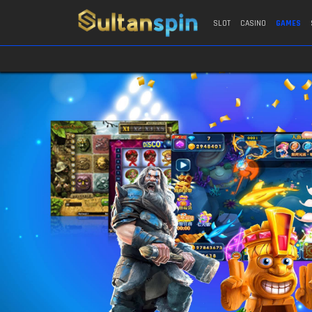
SLOT
CASINO
GAMES