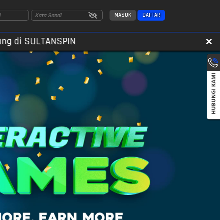
MASUK
DAFTAR
i SULTANSPIN