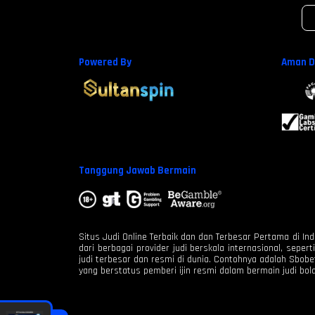
Powered By
Aman D
Tanggung Jawab Bermain
Situs Judi Online Terbaik dan dan Terbesar Pertama di Ind
dari berbagai provider judi berskala internasional, sepe
judi terbesar dan resmi di dunia. Contohnya adalah Sbobet
yang berstatus pemberi ijin resmi dalam bermain judi bola