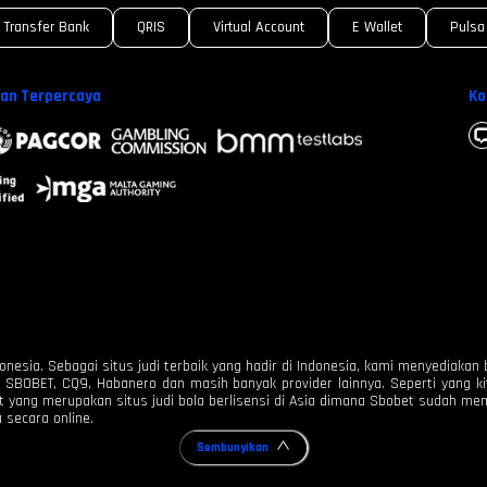
Transfer Bank
QRIS
Virtual Account
E Wallet
Pulsa
an Terpercaya
Ko
onesia. Sebagai situs judi terbaik yang hadir di Indonesia, kami menyediakan b
rti SBOBET, CQ9, Habanero dan masih banyak provider lainnya. Seperti yang k
 yang merupakan situs judi bola berlisensi di Asia dimana Sbobet sudah mempu
 secara online.
Sembunyikan