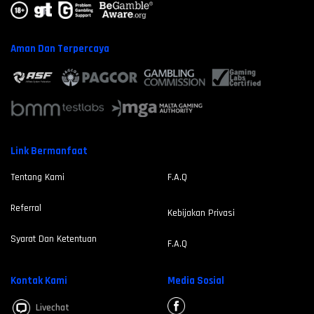
Aman Dan Terpercaya
Link Bermanfaat
Tentang Kami
F.A.Q
Referral
Kebijakan Privasi
Syarat Dan Ketentuan
F.A.Q
Kontak Kami
Media Sosial
Livechat